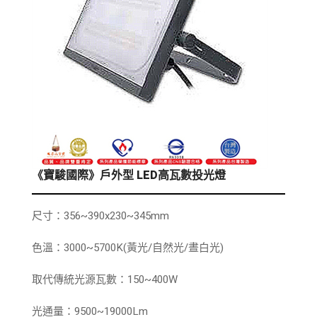
《寶駿國際》戶外型 LED高瓦數投光燈
尺寸：356~390x230~345mm
色溫：3000~5700K(黃光/自然光/晝白光)
取代傳統光源瓦數：150~400W
光通量：9500~19000Lm