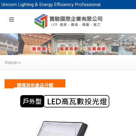
icom Lighting & Energy Efficiency Professional
Home>>
選擇其他產品分類